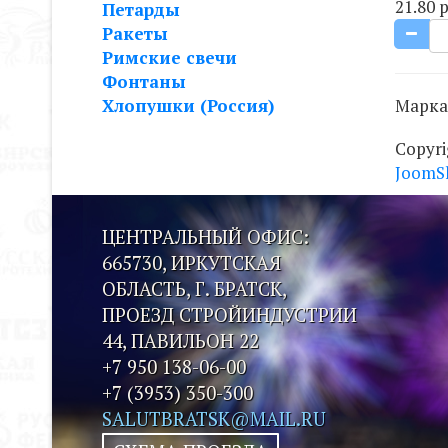
21.80 р
Петарды
Ракеты
Римские свечи
Фонтаны
Хлопушки (Россия)
Марка
Copyr
JoomS
ЦЕНТРАЛЬНЫЙ ОФИС:
665730, ИРКУТСКАЯ
ОБЛАСТЬ, Г. БРАТСК,
ПРОЕЗД СТРОЙИНДУСТРИИ
44, ПАВИЛЬОН 22
+7 950 138-06-00
+7 (3953) 350-300
SALUTBRATSK@MAIL.RU