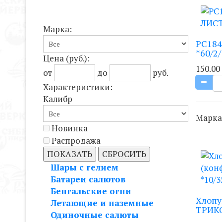
Марка:
РС18
*60/2
Цена
(руб.)
:
150.00
от
до
руб.
Характеристики:
Калибр
Марка
Новинка
Распродажа
ПОКАЗАТЬ
СБРОСИТЬ
Шары с гелием
Батареи салютов
Бенгальские огни
Хлопу
Летающие и наземные
ТРИКО
Одиночные салюты