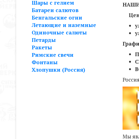
Шары с гелием
НАШИ
Батареи салютов
Цент
Бенгальские огни
Летающие и наземные
у
Одиночные салюты
у
Петарды
Графи
Ракеты
П
Римские свечи
С
Фонтаны
В
Хлопушки (Россия)
Россия
Мы яв