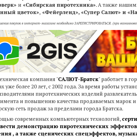
рверк
»
и
«
Сибирская пиротехника
»
. А также наши
нный цветок
»
,
«
Фейерленд
», «
Супер Салют
» и
«
На
ршения покупок в интернет-магазине необходимо ЗАРЕГИСТРИРОВАТЬСЯ. (при возникновени
ехническая компания "
САЛЮТ-Братск
" работает в г
х уже более 20 лет, с 2002 года. За время работы ус
изводителями пиротехнических изделий развлекатель
тимента и повышению качества продаваемых марок и
рскую сеть продаж за пределами города Братска.
ощью современных компьютерных технологий,
серт
вести демонстрацию пиротехнических эффектов 
ния , а также сценических спецэффектов, музы