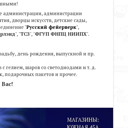
ушными!
кие администрации, администрации
ия, дворцы искусств, детские сады,
единение "
Русский фейерверк
",
рлэнд
"
, "
ТСЗ
"
, "
ФГУП ФНПЦ НИИПХ
".
адьбу, день рождения, выпускной и пр.
 гелием, шаров со светодиодами и т. д.
, подарочных пакетов и прочее.
 Вас!
МАГАЗИНЫ:
ЮЖНАЯ 45А