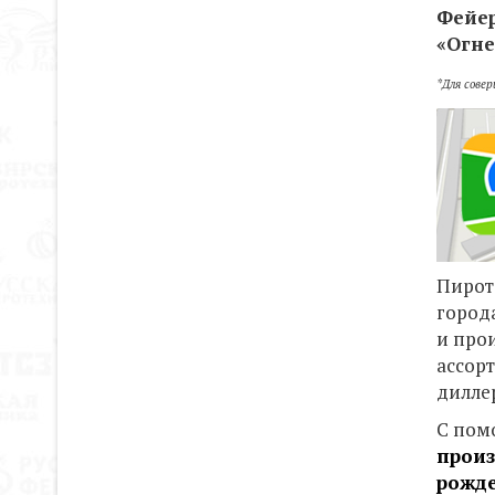
Фейе
«
Огне
*Для сове
Пирот
города
и про
ассор
дилле
С пом
произ
рожде