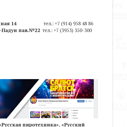
илейная 14
тел.: +7 (914) 958 48 86
т-Падун пав.№22
тел.: +7 (3953) 350-300
«
Русская пиротехника
»
,
«
Русский