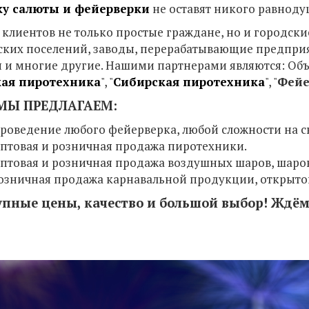
у салюты и фейерверки
не оставят никого равнод
 клиентов не только простые граждане, но и городс
ских поселений, заводы, перерабатывающие предприят
 и многие другие. Нашими партнерами являются: Объ
кая пиротехника
", "
Сибирская пиротехника
",
"
Фейе
МЫ ПРЕДЛАГАЕМ:
роведение любого фейерверка, любой сложности на св
птовая и розничная продажа пиротехники.
птовая и розничная продажа воздушных шаров, шаров с
озничная продажа карнавальной продукции, открыток
упные цены, качество и большой выбор! Ждём