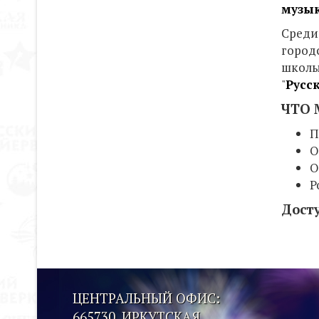
музык
Среди
город
школы
"
Русс
ЧТО 
П
О
О
Р
Дост
ЦЕНТРАЛЬНЫЙ ОФИС:
665730, ИРКУТСКАЯ