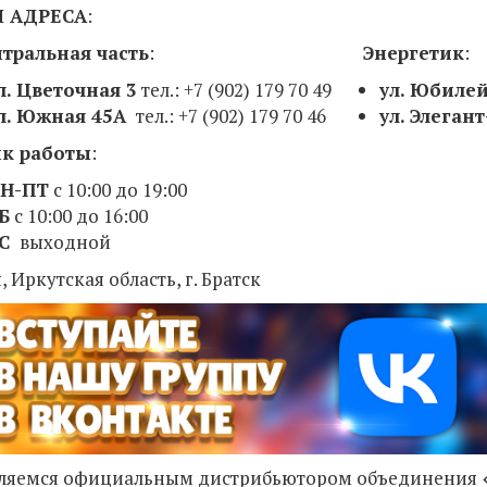
 АДРЕСА
:
ральная часть
:
Энергетик
:
л. Цветочная 3
тел.: +7 (902) 179 70 49
ул. Юб
л. Южная 45А
тел.: +7 (902) 179 70 46
ул. Элеган
к работы
:
Н-ПТ
с 10:00 до 19:00
Б
с 10:00 до 16:00
С
выходной
, Иркутская область, г. Братск
ляемся официальным дистрибьютором объединения