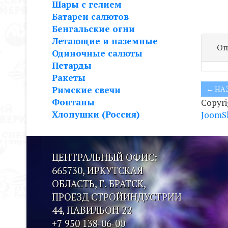
Шары с гелием
Батареи салютов
Бенгальские огни
Летающие и наземные
Оп
Одиночные салюты
Петарды
Ракеты
Римские свечи
Фонтаны
Copyr
Хлопушки (Россия)
JoomS
ЦЕНТРАЛЬНЫЙ ОФИС:
665730, ИРКУТСКАЯ
ОБЛАСТЬ, Г. БРАТСК,
ПРОЕЗД СТРОЙИНДУСТРИИ
44, ПАВИЛЬОН 22
+7 950 138-06-00